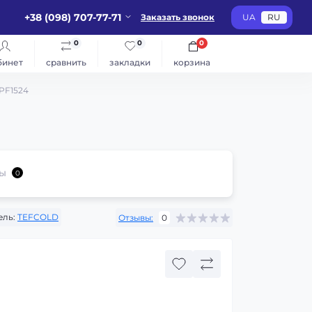
+38 (098) 707-77-71
Заказать звонок
UA
RU
0
0
0
бинет
сравнить
закладки
корзина
PF1524
ы
0
ель:
TEFCOLD
Отзывы:
0