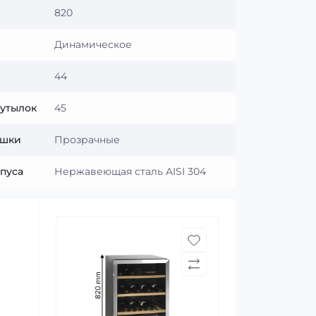
820
Динамическое
44
бутылок
45
ышки
Прозрачные
пуса
Нержавеющая сталь AISI 304