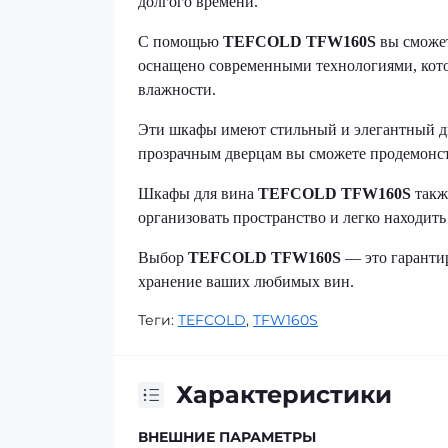
долгого времени.
С помощью
TEFCOLD TFW160S
вы сможет
оснащено современными технологиями, кото
влажности.
Эти шкафы имеют стильный и элегантный ди
прозрачным дверцам вы сможете продемонст
Шкафы для вина
TEFCOLD TFW160S
такж
организовать пространство и легко находит
Выбор
TEFCOLD TFW160S
— это гарантир
хранение ваших любимых вин.
Теги:
TEFCOLD
,
TFW160S
Характеристики
ВНЕШНИЕ ПАРАМЕТРЫ