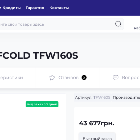
и Кредиты
Гарантия
Контакты
ка
FCOLD TFW160S
теристики
Отзывов
Вопрос
0
Артикул:
TFW160S
Производите
под заказ 30 дней
43 677грн.
Быстрый заказ