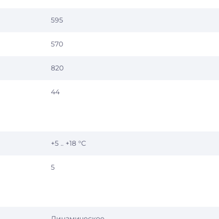
595
570
820
44
+5 .. +18 °C
5
Динамическое