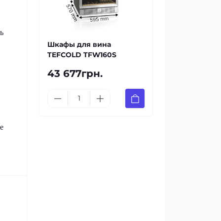
ь
Шкафы для вина
TEFCOLD TFW160S
43 677грн.
е