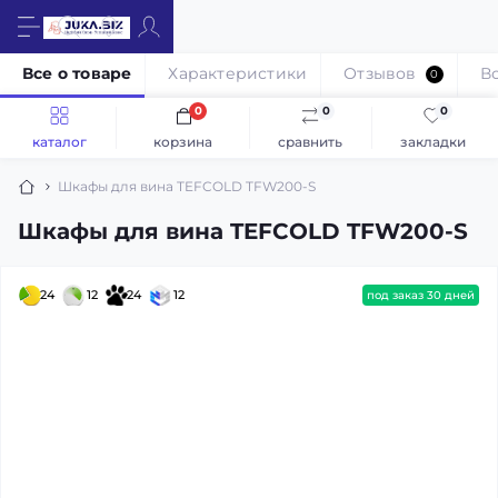
Все о товаре
Характеристики
Отзывов
В
0
0
0
0
каталог
корзина
сравнить
закладки
Шкафы для вина TEFCOLD TFW200-S
Шкафы для вина TEFCOLD TFW200-S
24
12
24
12
под заказ 30 дней